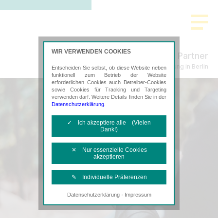
WIR VERWENDEN COOKIES
Küpper & Partner
Steuerberatung in Berlin
Entscheiden Sie selbst, ob diese Website neben
funktionell zum Betrieb der Website
erforderlichen Cookies auch Betreiber-Cookies
sowie Cookies für Tracking und Targeting
verwenden darf. Weitere Details finden Sie in der
Datenschutzerklärung
.
✓ Ich akzeptiere alle (Vielen
Dank!)
✕ Nur essenzielle Cookies
akzeptieren
✎ Individuelle Präferenzen
·
Datenschutzerklärung
Impressum
Notwendige Cookies
Diese Cookies sind erforderlich, um die
grundlegende Funktionalität der Website