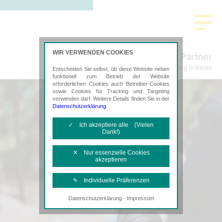
WIR VERWENDEN COOKIES
Küpper & Partner
Steuerberatung in Berlin
Entscheiden Sie selbst, ob diese Website neben
funktionell zum Betrieb der Website
erforderlichen Cookies auch Betreiber-Cookies
sowie Cookies für Tracking und Targeting
verwenden darf. Weitere Details finden Sie in der
Datenschutzerklärung
.
✓ Ich akzeptiere alle (Vielen
Dank!)
✕ Nur essenzielle Cookies
akzeptieren
✎ Individuelle Präferenzen
·
Datenschutzerklärung
Impressum
Notwendige Cookies
Diese Cookies sind erforderlich, um die
grundlegende Funktionalität der Website