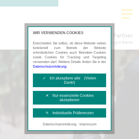
WIR VERWENDEN COOKIES
Küpper & Partner
Steuerberatung in Berlin
Entscheiden Sie selbst, ob diese Website neben
funktionell zum Betrieb der Website
erforderlichen Cookies auch Betreiber-Cookies
sowie Cookies für Tracking und Targeting
verwenden darf. Weitere Details finden Sie in der
Datenschutzerklärung
.
✓ Ich akzeptiere alle (Vielen
Dank!)
✕ Nur essenzielle Cookies
akzeptieren
✎ Individuelle Präferenzen
·
Datenschutzerklärung
Impressum
Notwendige Cookies
Diese Cookies sind erforderlich, um die
grundlegende Funktionalität der Website