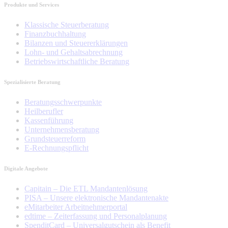
Produkte und Services
Tracking- und Targeting-Cookies
Diese Cookies sind erforderlich, um
Klassische Steuerberatung
unsere Website auf Ihre Bedürfnisse hin
zu optimieren. Hierzu gehört eine
Finanzbuchhaltung
bedarfsgerechte Gestaltung und
Bilanzen und Steuererklärungen
fortlaufende Verbesserung unseres
Lohn- und Gehaltsabrechnung
Angebotes einschließlich der
Betriebswirtschaftliche Beratung
Verknüpfung zu Social-Media-Angeboten
von z.B. Facebook und LinkedIn.
Spezialisierte Beratung
Betreibercookies
Diese Cookies sind erforderlich, um z.B.
Beratungsschwerpunkte
Google Maps zu nutzen oder
Heilberufler
eingebettete Videos abspielen zu
Kassenführung
können.
Unternehmensberatung
Grundsteuerreform
E-Rechnungspflicht
Digitale Angebote
Capitain – Die ETL Mandantenlösung
PISA – Unsere elektronische Mandantenakte
eMitarbeiter Arbeitnehmerportal
edtime – Zeiterfassung und Personalplanung
SpenditCard – Universalgutschein als Benefit