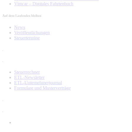
Vimcar – Digitales Fahrtenbuch
Auf dem Laufenden bleiben
News
Veröffentlichungen
Steuertermine
.
.
Steuerrechner
ETL-Newsletter
ETL-Unternehmerjournal
Formulare und Musterverträge
.
.