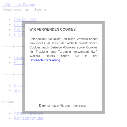
Küpper & Partner
Steuerberatung in Berlin
ÜBER UNS
LEISTUNGEN
AKTUELLES
WIR VERWENDEN COOKIES
KARRIERE
Entscheiden Sie selbst, ob diese Website neben
funktionell zum Betrieb der Website erforderlichen
Erfahren Sie mehr über unsere Kanzlei
Cookies auch Betreiber-Cookies sowie Cookies
für Tracking und Targeting verwenden darf.
Weitere Details finden Sie in der
Unsere Kanzlei
Datenschutzerklärung
.
ETL Qualitätskanzlei
✓ Ich akzeptiere alle (Vielen Dank!)
Erfahren Sie mehr über die ETL-Gruppe
✕ Nur essenzielle Cookies
ETL-Gruppe
akzeptieren
Soziales Engagement
✎ Individuelle Präferenzen
Kontakt
·
Datenschutzerklärung
Impressum
Notwendige Cookies
Ansprechpartner
Diese Cookies sind erforderlich, um die
grundlegende Funktionalität der Website
Kontaktformular
zu sichern.