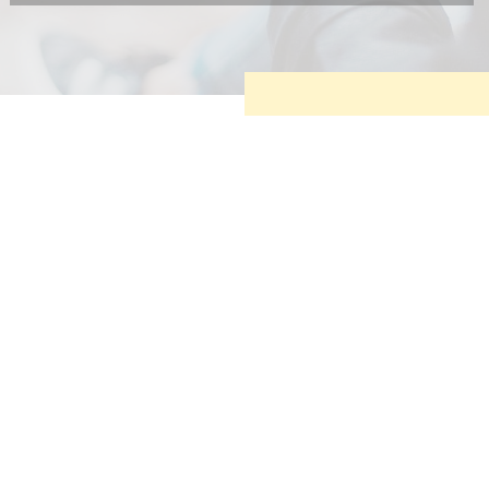
Diese Cookies sind erforderlich, um die grundlegende
Funktionalität der Website zu sichern.
Tracking- und Targeting-Cookies
Diese Cookies sind erforderlich, um unsere Website auf Ihre
Bedürfnisse hin zu optimieren. Hierzu gehört eine
bedarfsgerechte Gestaltung und fortlaufende Verbesserung
unseres Angebotes einschließlich der Verknüpfung zu
Social-Media-Angeboten von z.B. Facebook und LinkedIn.
Betreibercookies
Diese Cookies sind erforderlich, um z.B. Google Maps zu
nutzen oder eingebettete Videos abspielen zu können.