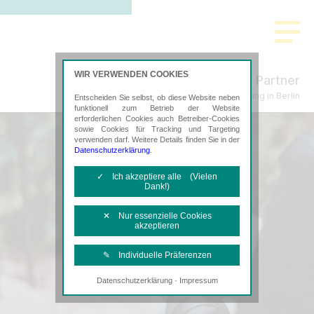
WIR VERWENDEN COOKIES
Küpper & Partner
Steuerberatung in Berlin
Entscheiden Sie selbst, ob diese Website neben
funktionell zum Betrieb der Website
erforderlichen Cookies auch Betreiber-Cookies
sowie Cookies für Tracking und Targeting
verwenden darf. Weitere Details finden Sie in der
Datenschutzerklärung
.
✓ Ich akzeptiere alle (Vielen
Dank!)
✕ Nur essenzielle Cookies
akzeptieren
✎ Individuelle Präferenzen
·
Datenschutzerklärung
Impressum
Notwendige Cookies
Diese Cookies sind erforderlich, um die
grundlegende Funktionalität der Website