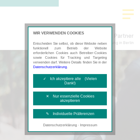
WIR VERWENDEN COOKIES
Küpper & Partner
Steuerberatung in Berlin
Entscheiden Sie selbst, ob diese Website neben
funktionell zum Betrieb der Website
erforderlichen Cookies auch Betreiber-Cookies
sowie Cookies für Tracking und Targeting
verwenden darf. Weitere Details finden Sie in der
Datenschutzerklärung
.
✓ Ich akzeptiere alle (Vielen
Dank!)
✕ Nur essenzielle Cookies
akzeptieren
✎ Individuelle Präferenzen
·
Datenschutzerklärung
Impressum
Notwendige Cookies
Diese Cookies sind erforderlich, um die
grundlegende Funktionalität der Website