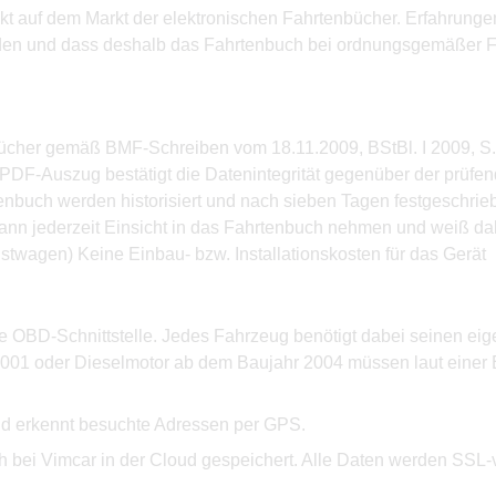
dukt auf dem Markt der elektronischen Fahrtenbücher. Erfahrung
rden und dass deshalb das Fahrtenbuch bei ordnungsgemäßer F
nbücher gemäß BMF-Schreiben vom 18.11.2009, BStBl. I 2009, S.
m PDF-Auszug bestätigt die Datenintegrität gegenüber der prüf
buch werden historisiert und nach sieben Tagen festgeschrieb
 kann jederzeit Einsicht in das Fahrtenbuch nehmen und weiß d
nstwagen) Keine Einbau- bzw. Installationskosten für das Gerät
e OBD-Schnittstelle. Jedes Fahrzeug benötigt dabei seinen eig
2001 oder Dieselmotor ab dem Baujahr 2004 müssen laut einer 
nd erkennt besuchte Adressen per GPS.
ch bei Vimcar in der Cloud gespeichert. Alle Daten werden SSL-