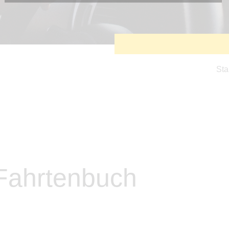
Diese Cookies sind erforderlich, um die grundlegende
Funktionalität der Website zu sichern.
Tracking- und Targeting-Cookies
Diese Cookies sind erforderlich, um unsere Website auf Ihre
Bedürfnisse hin zu optimieren. Hierzu gehört eine
bedarfsgerechte Gestaltung und fortlaufende Verbesserung
unseres Angebotes einschließlich der Verknüpfung zu
Sta
Social-Media-Angeboten von z.B. Facebook und LinkedIn.
Betreibercookies
Diese Cookies sind erforderlich, um z.B. Google Maps zu
nutzen oder eingebettete Videos abspielen zu können.
 Fahrtenbuch