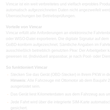
Vimcar ist ein weit verbreitetes und vielfach erprobtes Pro
automatisch aufgezeichneten Daten nicht angezweifelt we
Überraschungen bei Betriebsprüfungen.
Vorteile von Vimcar
Vimcar erfüllt alle Anforderungen an elektronische Fahrte
oder WISO-Datei exportieren. Die digitale Signatur auf de
GoBD-konform aufgezeichnet. Sämtliche Angaben im Fahrten
ausschließlich betrieblich genutzten Pkw: Der Arbeitgeber
gewesen ist. (Individuell anpassbar, je nach Pool- oder Die
So funktioniert Vimcar
Stecken Sie das Gerät (OBD-Stecker) in Ihrem PKW in di
Hinweis:
Alle Fahrzeuge mit Ottomotor ab dem Baujahr 
ausgerüstet sein.
Das Gerät liest Kilometerdaten aus dem Fahrzeug aus u
Jede Fahrt wird über die integrierte SIM-Karte automatis
gesichert.