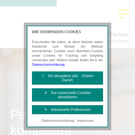
WIR VERWENDEN COOKIES
Küpper & Partner
Steuerberatung in Berlin
Entscheiden Sie selbst, ob diese Website neben
funktionell zum Betrieb der Website
erforderlichen Cookies auch Betreiber-Cookies
sowie Cookies für Tracking und Targeting
verwenden darf. Weitere Details finden Sie in der
Datenschutzerklärung
.
✓ Ich akzeptiere alle (Vielen
Dank!)
✕ Nur essenzielle Cookies
akzeptieren
Persönlich,
✎ Individuelle Präferenzen
·
Datenschutzerklärung
Impressum
Notwendige Cookies
kompetent
Diese Cookies sind erforderlich, um die
grundlegende Funktionalität der Website