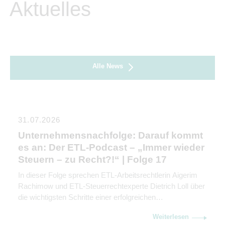
Aktuelles
Alle News
31.07.2026
Unternehmensnachfolge: Darauf kommt
es an: Der ETL-Podcast – „Immer wieder
Steuern – zu Recht?!“ | Folge 17
In dieser Folge sprechen ETL-Arbeitsrechtlerin Aigerim
Rachimow und ETL-Steuerrechtexperte Dietrich Loll über
die wichtigsten Schritte einer erfolgreichen
Unternehmensnachfolge. Sie erklären, warum
Weiterlesen
Kommunikation genauso wichtig ist wie rechtliche und