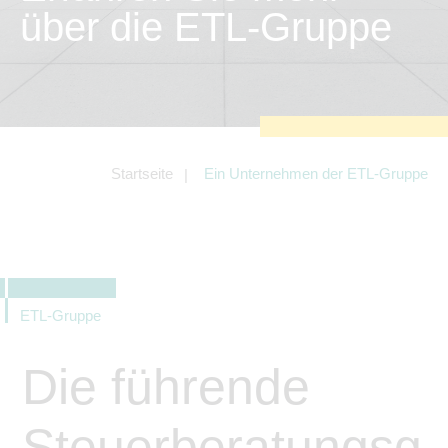
zu sichern.
über die ETL-Gruppe
Tracking- und Targeting-Cookies
Diese Cookies sind erforderlich, um
unsere Website auf Ihre Bedürfnisse hin
zu optimieren. Hierzu gehört eine
bedarfsgerechte Gestaltung und
fortlaufende Verbesserung unseres
Angebotes einschließlich der
Verknüpfung zu Social-Media-
Angeboten von z.B. Facebook und
Startseite
Ein Unternehmen der ETL-Gruppe
LinkedIn.
Betreibercookies
Diese Cookies sind erforderlich, um z.B.
Google Maps zu nutzen oder
eingebettete Videos abspielen zu
können.
ETL-Gruppe
Die führende
Steuerberatungsg