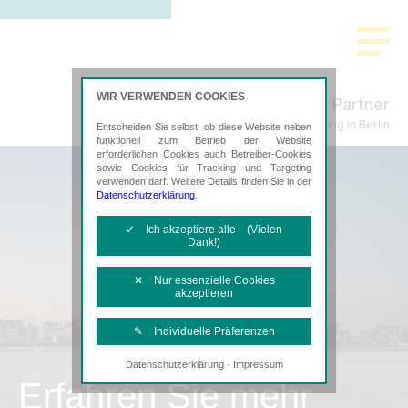
WIR VERWENDEN COOKIES
Küpper & Partner
Steuerberatung in Berlin
Entscheiden Sie selbst, ob diese Website neben
funktionell zum Betrieb der Website
erforderlichen Cookies auch Betreiber-Cookies
sowie Cookies für Tracking und Targeting
verwenden darf. Weitere Details finden Sie in der
Datenschutzerklärung
.
✓ Ich akzeptiere alle (Vielen
Dank!)
✕ Nur essenzielle Cookies
akzeptieren
✎ Individuelle Präferenzen
·
Datenschutzerklärung
Impressum
Notwendige Cookies
Erfahren Sie mehr
Diese Cookies sind erforderlich, um die
grundlegende Funktionalität der Website