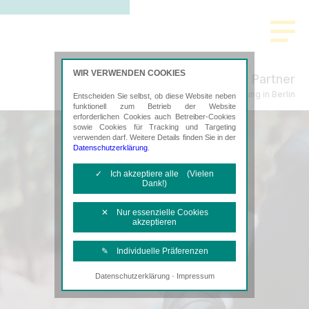
WIR VERWENDEN COOKIES
Küpper & Partner
Steuerberatung in Berlin
Entscheiden Sie selbst, ob diese Website neben
funktionell zum Betrieb der Website
erforderlichen Cookies auch Betreiber-Cookies
sowie Cookies für Tracking und Targeting
verwenden darf. Weitere Details finden Sie in der
Datenschutzerklärung
.
✓ Ich akzeptiere alle (Vielen
Dank!)
✕ Nur essenzielle Cookies
akzeptieren
✎ Individuelle Präferenzen
·
Datenschutzerklärung
Impressum
Notwendige Cookies
Diese Cookies sind erforderlich, um die
grundlegende Funktionalität der Website